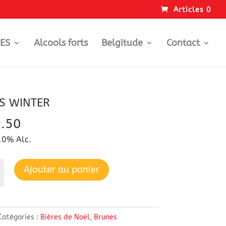
Articles 0
GES
Alcools forts
Belgitude
Contact
IS WINTER
.50
10% Alc.
Ajouter au panier
Catégories :
Bières de Noël
,
Brunes