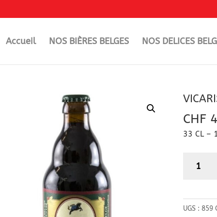
Accueil
NOS BIÈRES BELGES
NOS DELICES BEL
VICAR
CHF
4
33 CL – 
quantité
de
VICARIS
WINTER
UGS :
859