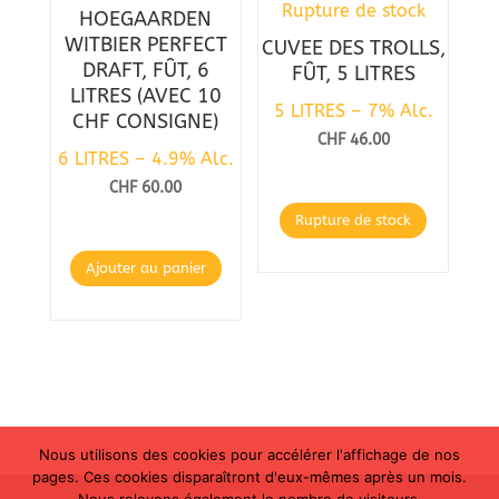
Rupture de stock
HOEGAARDEN
WITBIER PERFECT
CUVEE DES TROLLS,
DRAFT, FÛT, 6
FÛT, 5 LITRES
LITRES (AVEC 10
5 LITRES – 7% Alc.
CHF CONSIGNE)
CHF
46.00
6 LITRES – 4.9% Alc.
CHF
60.00
Rupture de stock
Ajouter au panier
Nous utilisons des cookies pour accélérer l'affichage de nos
pages. Ces cookies disparaîtront d'eux-mêmes après un mois.