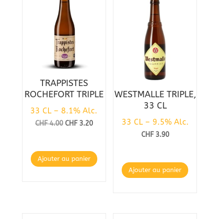
TRAPPISTES
ROCHEFORT TRIPLE
WESTMALLE TRIPLE,
33 CL
33 CL – 8.1% Alc.
33 CL – 9.5% Alc.
Le
Le
CHF
4.00
CHF
3.20
CHF
3.90
prix
prix
initial
actuel
Ajouter au panier
était :
est :
Ajouter au panier
CHF 4.00.
CHF 3.20.