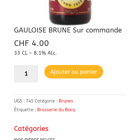
GAULOISE BRUNE Sur commande
CHF
4.00
33 CL – 8.1% Alc.
quantité
Ajouter au panier
de
GAULOISE
BRUNE
UGS :
745
Catégorie :
Brunes
Sur
Étiquette :
Brasserie du Bocq
commande
Catégories