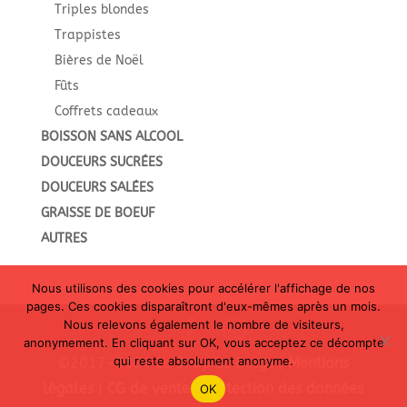
Triples blondes
Trappistes
Bières de Noël
Fûts
Coffrets cadeaux
BOISSON SANS ALCOOL
DOUCEURS SUCRÉES
DOUCEURS SALÉES
GRAISSE DE BOEUF
AUTRES
Nous utilisons des cookies pour accélérer l'affichage de nos
pages. Ces cookies disparaîtront d'eux-mêmes après un mois.
Nous relevons également le nombre de visiteurs,
anonymement. En cliquant sur OK, vous acceptez ce décompte
qui reste absolument anonyme.
©2017-2024 Le Shop Le Belge |
Mentions
légales
|
CG de vente
|
Protection des données
OK