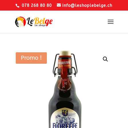
078 268 80 80
info@leshoplebelge.ch
Promo !