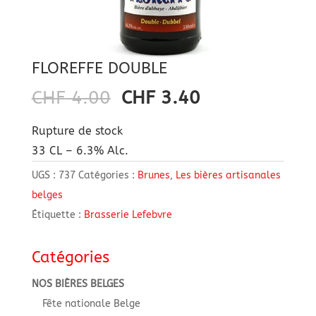
FLOREFFE DOUBLE
Le
Le
CHF
4.00
CHF
3.40
prix
prix
Rupture de stock
initial
actuel
33 CL – 6.3% Alc.
était :
est :
CHF 4.00.
CHF 3.40.
UGS :
737
Catégories :
Brunes
,
Les bières artisanales
belges
Étiquette :
Brasserie Lefebvre
Catégories
NOS BIÈRES BELGES
Fête nationale Belge